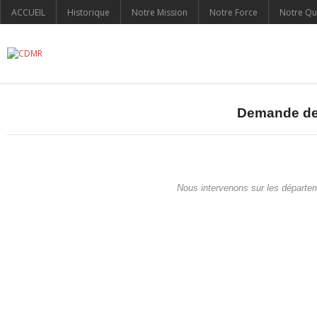
ACCUEIL
Historique
Notre Mission
Notre Force
Notre Qua
Demande de
Nous intervenons sur les départem
Marquage au Sol