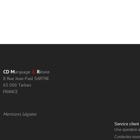
CD
M
&
R
arquage
ésine
8 Rue Jean-Paul SARTRE
65 000 Tarbes
FRANCE
Mentions Légales
Service client
Une question su
Contactez nou