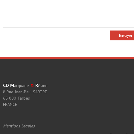
CD
M
&
R
arquage
ésine
8 Rue Jean-Paul SARTRE
65 000 Tarbes
FRANCE
Mentions Légales