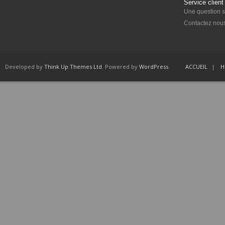
Service client
Une question su
Contactez nou
Developed by
Think Up Themes Ltd
. Powered by
WordPress
.
ACCUEIL
H